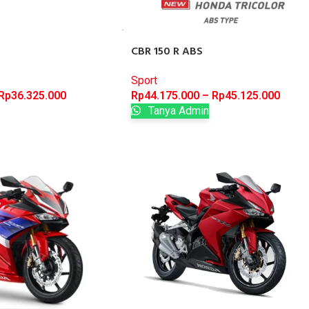
CBR 150 R ABS
Sport
Rp
36.325.000
Rp
44.175.000
–
Rp
45.125.000
Tanya Admin