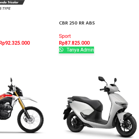
S
CBR 250 RR ABS
Sport
Rp
92.325.000
Rp
87.825.000
Tanya Admin