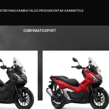
E
TENTANG KAMI
KATALOG PRODUK
KONTAK KAMI
ARTICLE
CUB
EV
MATIC
SPORT
Show