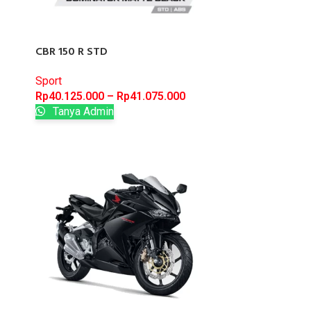
CBR 150 R STD
Sport
Rp
40.125.000
–
Rp
41.075.000
Tanya Admin