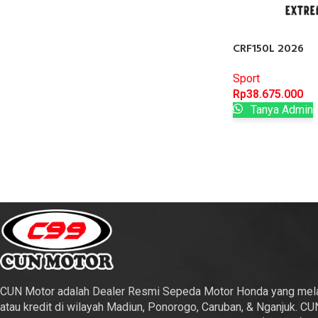
CRF150L 2026
Sport
Rp
38.675.000
Tanya Admin
CUN Motor adalah Dealer Resmi Sepeda Motor Honda yang mela
atau kredit di wilayah Madiun, Ponorogo, Caruban, & Nganjuk. CU