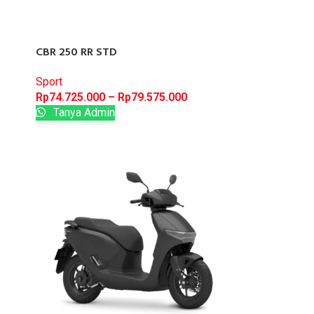
CBR 250 RR STD
Sport
Rp
74.725.000
–
Rp
79.575.000
Tanya Admin