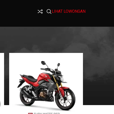
LIHAT LOWONGAN
9
12