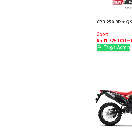
CBR 250 RR + Q
Sport
Rp
91.725.000
–
Tanya Admin