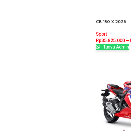
CB 150 X 2026
Sport
Rp
35.825.000
–
Tanya Admin