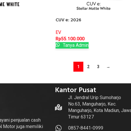
CUV e: 2026
EV
Rp
55.100.000
Tanya Admin
1
2
3
→
Kantor Pusat
Jl. Jendral Urip Sumoharjo
No.63, Manguharjo, Kec.
Manguharjo, Kota Madiun, Jaw
Timur 63127
yani penjualan cash
N Motor juga memiliki
0857-8441-0999