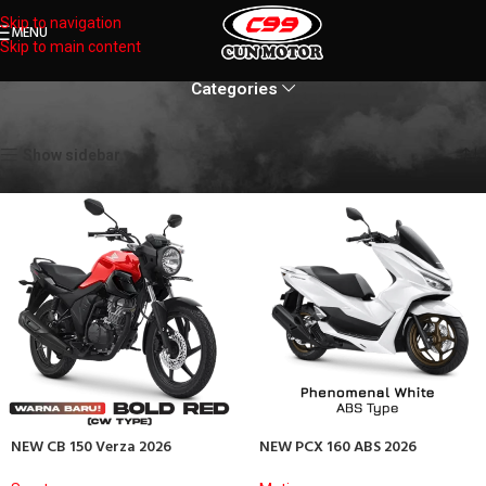
Skip to navigation
MENU
Skip to main content
Categories
Home
Products
Page 3
Showing 25–35 of 35 results
Show sidebar
NEW CB 150 Verza 2026
NEW PCX 160 ABS 2026