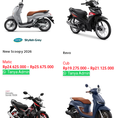
New Scoopy 2026
Revo
Matic
Cub
Rp
24.625.000
–
Rp
25.675.000
Rp
19.275.000
–
Rp
21.125.000
Tanya Admin
Tanya Admin