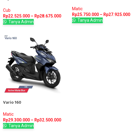
Matic
Cub
Rp
25.750.000
–
Rp
27.925.000
Rp
22.525.000
–
Rp
28.675.000
Tanya Admin
Tanya Admin
Vario 160
Matic
Rp
29.300.000
–
Rp
32.500.000
Tanya Admin