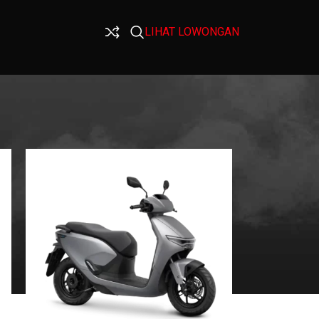
LIHAT LOWONGAN
9
12