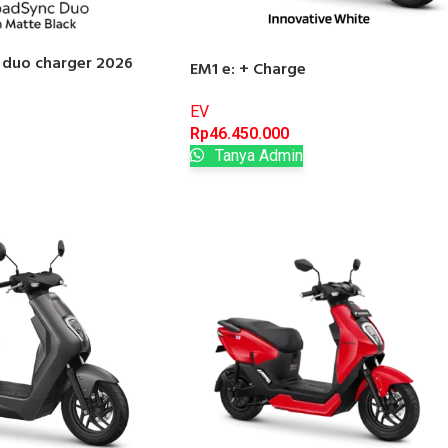
 duo charger 2026
EM1 e: + Charge
EV
Rp
46.450.000
Tanya Admin