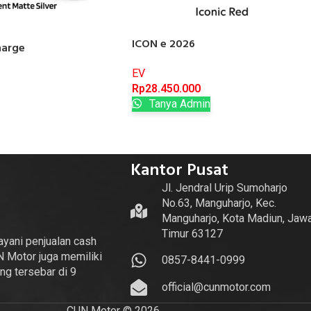
ICON e 2026
harge
EV
Rp
28.450.000
Tanya Admin
Kantor Pusat
Jl. Jendral Urip Sumoharjo
No.63, Manguharjo, Kec.
Manguharjo, Kota Madiun, Jaw
Timur 63127
yani penjualan cash
N Motor juga memiliki
0857-8441-0999
g tersebar di 9
official@cunmotor.com
CUN Motor © 2026