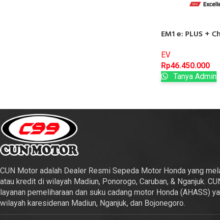
EM1 e: PLUS + C
EV
Rp
46.450.000
Tanya Admin
CUN Motor adalah Dealer Resmi Sepeda Motor Honda yang mela
atau kredit di wilayah Madiun, Ponorogo, Caruban, & Nganjuk. CU
layanan pemeliharaan dan suku cadang motor Honda (AHASS) yan
wilayah karesidenan Madiun, Nganjuk, dan Bojonegoro.