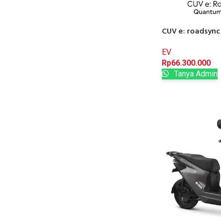
CUV e: roadsync
EV
Rp
66.300.000
Tanya Admin