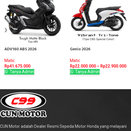
ADV160 ABS 2026
Genio 2026
Matic
Matic
Rp
41.675.000
Rp
22.000.000
–
Rp
22.900.000
Tanya Admin
Tanya Admin
CUN Motor adalah Dealer Resmi Sepeda Motor Honda yang melayani