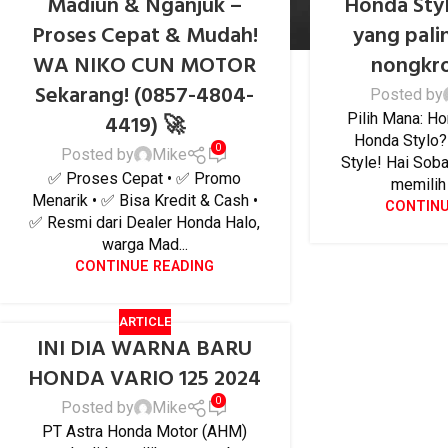
Madiun & Nganjuk –
Honda Sty
Proses Cepat & Mudah!
yang pali
WA NIKO CUN MOTOR
nongkr
Sekarang! (0857-4804-
Posted by
4419) 🚀
Pilih Mana: H
Honda Stylo? 
0
Posted by
Mike
Style! Hai Sob
✅ Proses Cepat • ✅ Promo
memilih 
Menarik • ✅ Bisa Kredit & Cash •
CONTINU
✅ Resmi dari Dealer Honda Halo,
warga Mad...
CONTINUE READING
ARTICLE
INI DIA WARNA BARU
HONDA VARIO 125 2024
0
Posted by
Mike
PT Astra Honda Motor (AHM)