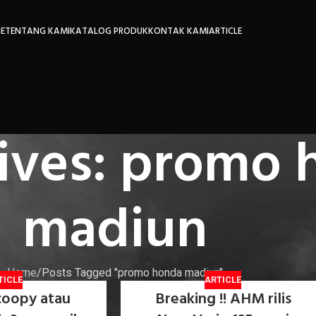
E
TENTANG KAMI
KATALOG PRODUK
KONTAK KAMI
ARTICLE
ives: promo 
madiun
Home
Posts Tagged "promo honda madiun"
TICLE
ARTICLE
coopy atau
Breaking !! AHM rilis