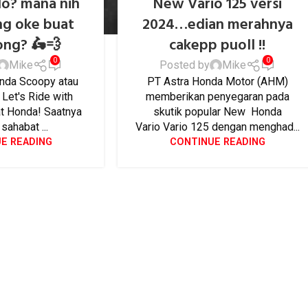
lo? mana nih
New Vario 125 versi
ng oke buat
2024…edian merahnya
ong? 🛵💨
cakepp puoll !!
0
0
Mike
Posted by
Mike
onda Scoopy atau
PT Astra Honda Motor (AHM)
Let's Ride with
memberikan penyegaran pada
at Honda! Saatnya
skutik popular New Honda
sahabat ...
Vario Vario 125 dengan menghad...
E READING
CONTINUE READING